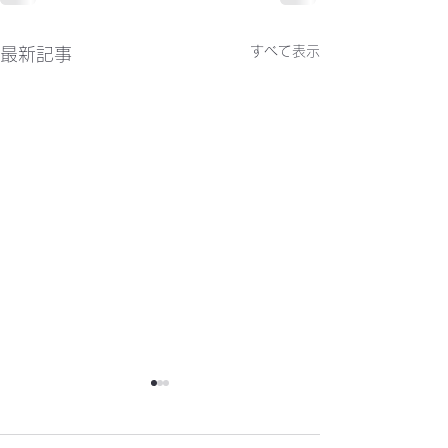
すべて表示
最新記事
かわらばん302号
かわらばん301