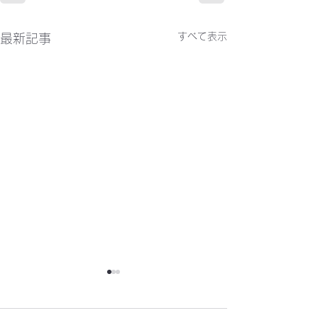
すべて表示
最新記事
かわらばん302号
かわらばん301