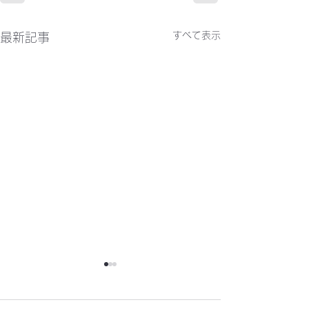
すべて表示
最新記事
かわらばん302号
かわらばん301