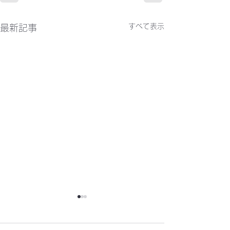
すべて表示
最新記事
かわらばん302号
かわらばん301