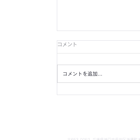
かわらばん249号
コメント
コメントを追加…
​野田北部・野田北ふるさ
〒653-0052 兵庫県神戸市長田区海運町３丁