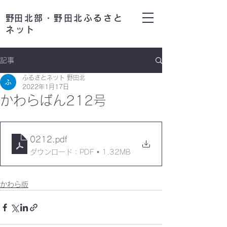
​野田北部・野田北ふるさと
ネット
記事
ふるさとネット 野田北
2022年1月17日
かわらばん212号
0212
.pdf
ダウンロード：PDF • 1.32MB
かわら版