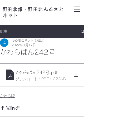
​野田北部・野田北ふるさと
ネット
記事
ふるさとネット 野田北
2022年1月17日
かわらばん242号
かわらばん242号
.pdf
ダウンロード：PDF • 223KB
かわら版