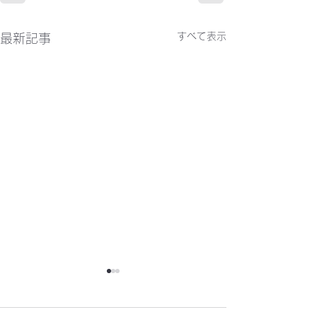
すべて表示
最新記事
かわらばん302号
かわらばん301