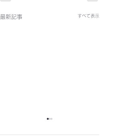
すべて表示
最新記事
かわらばん302号
かわらばん301