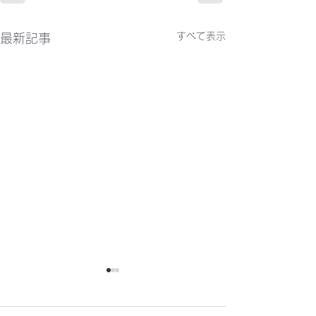
すべて表示
最新記事
かわらばん302号
かわらばん301