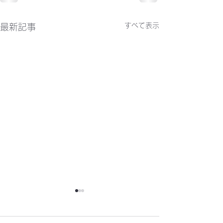
すべて表示
最新記事
かわらばん302号
かわらばん301