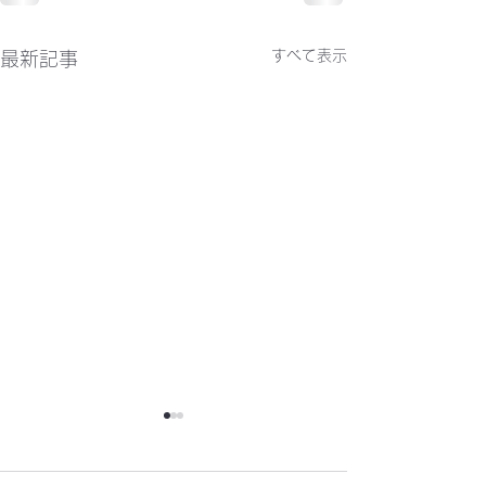
すべて表示
最新記事
かわらばん302号
かわらばん301