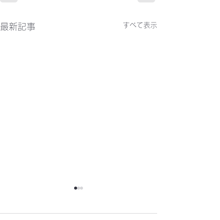
すべて表示
最新記事
かわらばん302号
かわらばん301