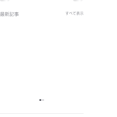
すべて表示
最新記事
かわらばん302号
かわらばん301