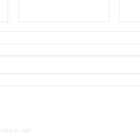
かわらばん302号
かわ
とネット
目６−2 - MAP -