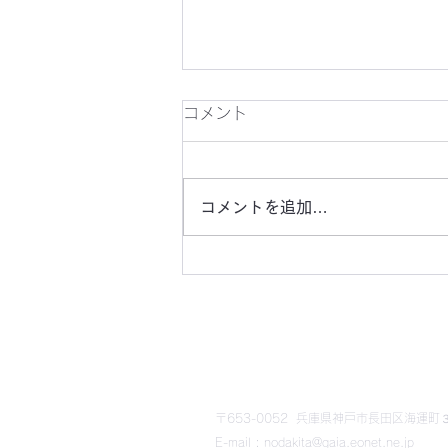
かわらばん303号
コメント
コメントを追加…
​野田北部・野田北ふるさ
〒653-0052 兵庫県神戸市長田区海運町３丁
E-mail : nodakita@gaia.eonet.ne.jp