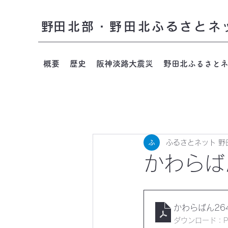
​野田北部・野田北ふるさとネ
概要
歴史
阪神淡路大震災
野田北ふるさと
ふるさとネット 野
かわらば
かわらばん264
ダウンロード：PDF