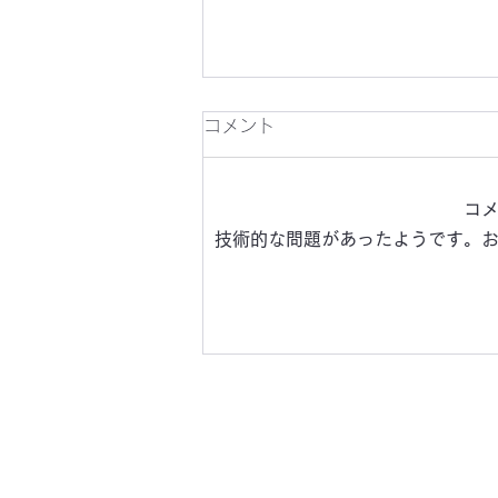
かわらばん303号
コメント
コ
技術的な問題があったようです。
​野田北部・野田北ふるさ