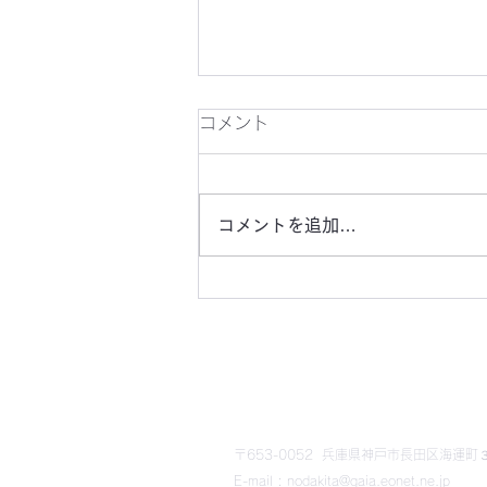
かわらばん303号
コメント
コメントを追加…
​野田北部・野田北ふるさ
〒653-0052 兵庫県神戸市長田区海運町３丁
E-mail : nodakita@gaia.eonet.ne.jp