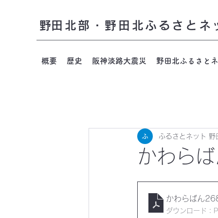
​野田北部・野田北ふるさとネ
概要
歴史
阪神淡路大震災
野田北ふるさと
ふるさとネット 野
かわらば
かわらばん26
ダウンロード：PDF