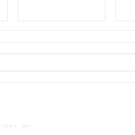
かわらばん302号
かわ
とネット
目６−2 - MAP -