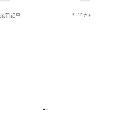
すべて表示
最新記事
かわらばん302号
かわらばん301