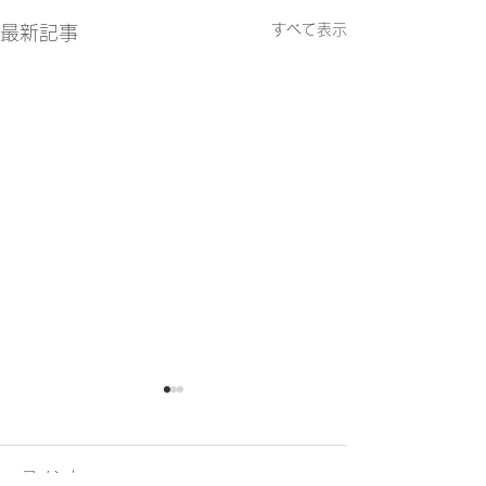
すべて表示
最新記事
かわらばん302号
かわらばん301
コメント