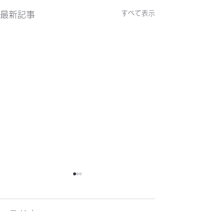
すべて表示
最新記事
かわらばん302号
かわらばん301
コメント