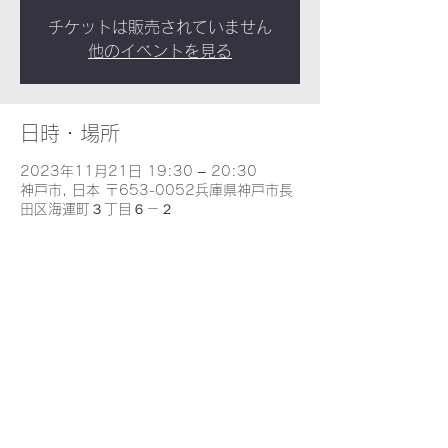
チケットは販売されていません
他のイベントを見る
日時・場所
2023年11月21日 19:30 – 20:30
神戸市, 日本 〒653-0052兵庫県神戸市長
田区海運町３丁目６－２
​野田北部・野田北ふるさとネット
〒653-0052 兵庫県神戸市長田区海運町３丁目６−2 - MAP -
E-mail : nodakita@gaia.eonet.ne.jp
TEL : 078-735-9388