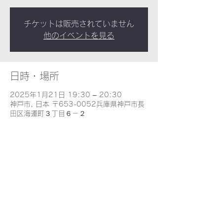
チケットは販売されていません
他のイベントを見る
日時・場所
2025年1月21日 19:30 – 20:30
神戸市, 日本 〒653-0052兵庫県神戸市長
田区海運町３丁目６－２
​野田北部・野田北ふるさとネット
〒653-0052 兵庫県神戸市長田区海運町３丁目６−2 - MAP -
E-mail : nodakita@gaia.eonet.ne.jp
TEL : 078-735-9388