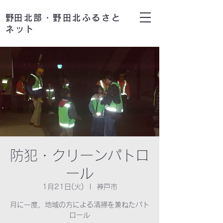
​野田北部・野田北ふるさと
ネット
防犯・クリーンパトロ
ール
1月21日(火)
  |  
神戸市
月に一度、地域の方による清掃を兼ねたパト
ロール