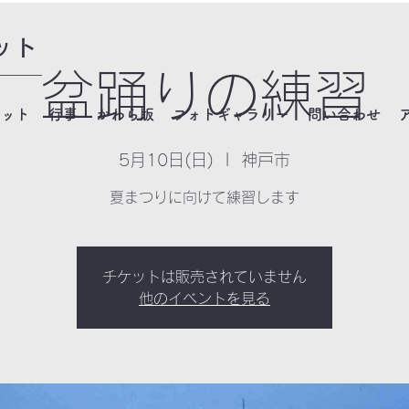
ット
盆踊りの練習
ネット
行事
かわら版
フォトギャラリー
問い合わせ
5月10日(日)
  |  
神戸市
夏まつりに向けて練習します
チケットは販売されていません
他のイベントを見る