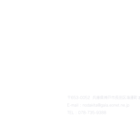
​野田北部・野田北ふるさ
〒653-0052 兵庫県神戸市長田区海運町３丁
E-mail : nodakita@gaia.eonet.ne.jp
TEL : 078-735-9388