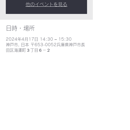
他のイベントを見る
日時・場所
2024年4月17日 14:30 – 15:30
神戸市, 日本 〒653-0052兵庫県神戸市長
田区海運町３丁目６－２
​野田北部・野田北ふるさとネット
〒653-0052 兵庫県神戸市長田区海運町３丁目６−2 - MAP -
E-mail : nodakita@gaia.eonet.ne.jp
TEL : 078-735-9388
©2021 野田北ふるさとネット