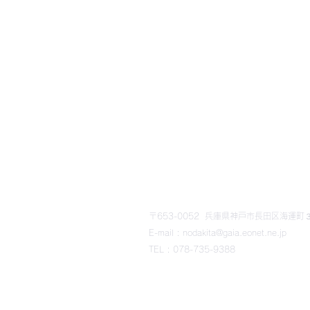
​野田北部・野田北ふるさ
〒653-0052 兵庫県神戸市長田区海運町３丁
E-mail : nodakita@gaia.eonet.ne.jp
TEL : 078-735-9388