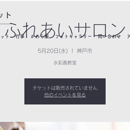
ット
ふれあいサロン
ネット
行事
かわら版
フォトギャラリー
問い合わせ
5月20日(水)
  |  
神戸市
水彩画教室
チケットは販売されていません
他のイベントを見る