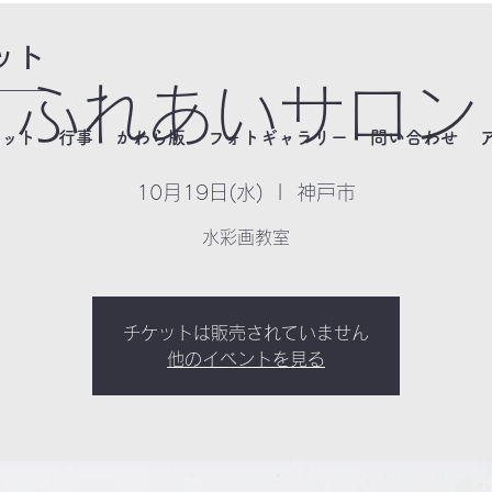
ット
ふれあいサロン
ネット
行事
かわら版
フォトギャラリー
問い合わせ
10月19日(水)
  |  
神戸市
水彩画教室
チケットは販売されていません
他のイベントを見る