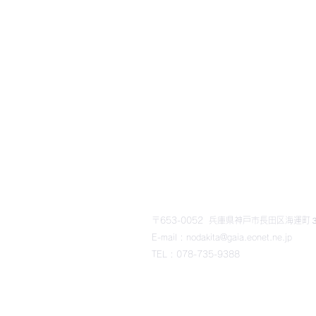
​野田北部・野田北ふるさ
〒653-0052 兵庫県神戸市長田区海運町３丁
E-mail : nodakita@gaia.eonet.ne.jp
TEL : 078-735-9388