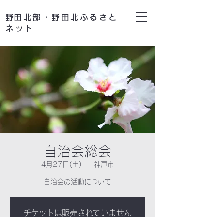
​野田北部・野田北ふるさと
ネット
自治会総会
4月27日(土)
  |  
神戸市
自治会の活動について
チケットは販売されていません