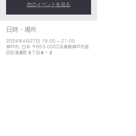
他のイベントを見る
日時・場所
2024年4月27日 19:00 – 21:00
神戸市, 日本 〒653-0052兵庫県神戸市長
田区海運町３丁目６－２
​野田北部・野田北ふるさとネット
〒653-0052 兵庫県神戸市長田区海運町３丁目６−2 - MAP -
E-mail : nodakita@gaia.eonet.ne.jp
TEL : 078-735-9388
©2021 野田北ふるさとネット