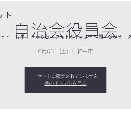
ット
自治会役員会
ネット
行事
かわら版
フォトギャラリー
問い合わせ
6月03日(土)
  |  
神戸市
チケットは販売されていません
他のイベントを見る