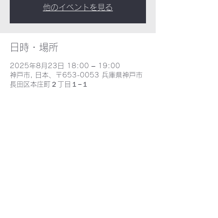
他のイベントを見る
日時・場所
2025年8月23日 18:00 – 19:00
神戸市, 日本、〒653-0053 兵庫県神戸市
長田区本庄町２丁目１−１
​野田北部・野田北ふるさとネット
〒653-0052 兵庫県神戸市長田区海運町３丁目６−2 - MAP -
E-mail : nodakita@gaia.eonet.ne.jp
TEL : 078-735-9388
©2021 野田北ふるさとネット