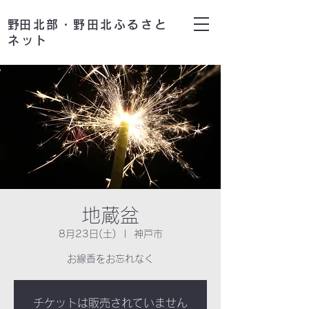
​野田北部・野田北ふるさと
ネット
地蔵盆
8月23日(土)
  |  
神戸市
お線香をお忘れなく
チケットは販売されていません