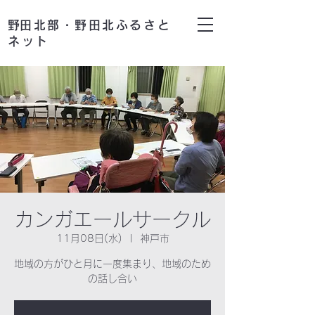
​野田北部・野田北ふるさと
ネット
カンガエールサークル
11月08日(水)
  |  
神戸市
地域の方がひと月に一度集まり、地域のため
の話し合い