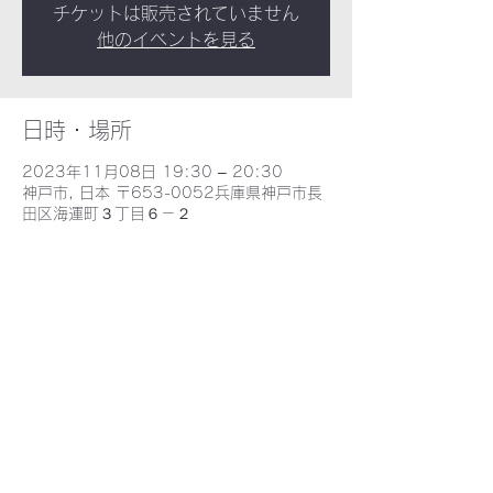
チケットは販売されていません
他のイベントを見る
日時・場所
2023年11月08日 19:30 – 20:30
神戸市, 日本 〒653-0052兵庫県神戸市長
田区海運町３丁目６－２
​野田北部・野田北ふるさとネット
〒653-0052 兵庫県神戸市長田区海運町３丁目６−2 - MAP -
E-mail : nodakita@gaia.eonet.ne.jp
TEL : 078-735-9388
©2021 野田北ふるさとネット