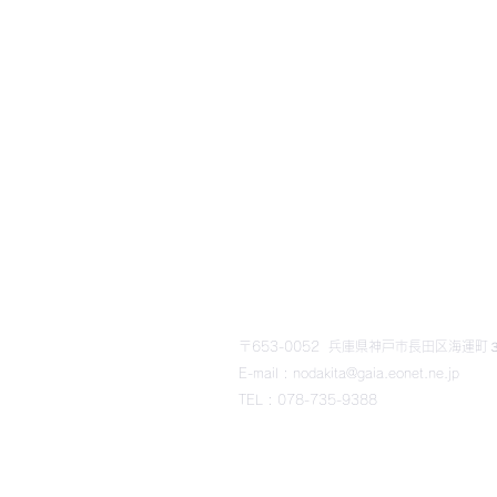
​野田北部・野田北ふるさ
〒653-0052 兵庫県神戸市長田区海運町３丁
E-mail : nodakita@gaia.eonet.ne.jp
TEL : 078-735-9388