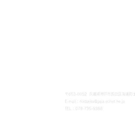
​野田北部・野田北ふるさ
〒653-0052 兵庫県神戸市長田区海運町３丁
E-mail : nodakita@gaia.eonet.ne.jp
TEL : 078-735-9388