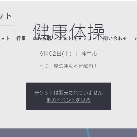
ット
健康体操
ネット
行事
かわら版
フォトギャラリー
問い合わせ
9月02日(土)
  |  
神戸市
月に一度の運動不足解消！
チケットは販売されていません
他のイベントを見る