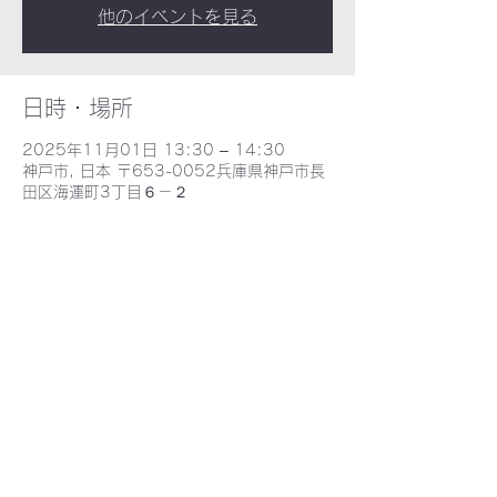
他のイベントを見る
日時・場所
2025年11月01日 13:30 – 14:30
神戸市, 日本 〒653-0052兵庫県神戸市長
田区海運町3丁目６－２
​野田北部・野田北ふるさとネット
〒653-0052 兵庫県神戸市長田区海運町３丁目６−2 - MAP -
E-mail : nodakita@gaia.eonet.ne.jp
TEL : 078-735-9388
©2021 野田北ふるさとネット