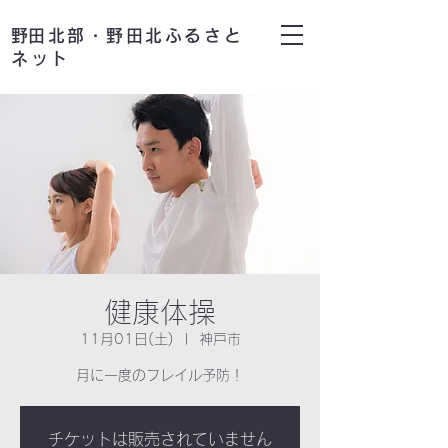
​野田北部・野田北ふるさと
ネット
健康体操
11月01日(土)
  |  
神戸市
月に一度のフレイル予防！
チケットは販売されていません