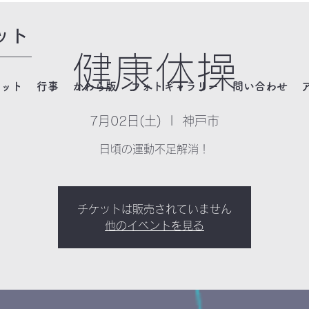
ット
健康体操
ネット
行事
かわら版
フォトギャラリー
問い合わせ
7月02日(土)
  |  
神戸市
日頃の運動不足解消！
チケットは販売されていません
他のイベントを見る