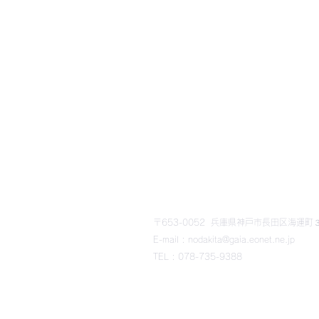
​野田北部・野田北ふるさ
〒653-0052 兵庫県神戸市長田区海運町３丁
E-mail : nodakita@gaia.eonet.ne.jp
TEL : 078-735-9388