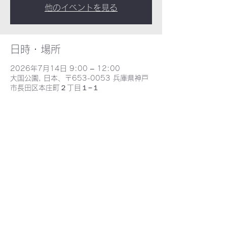
他のイベントを見る
日時・場所
2026年7月14日 9:00 – 12:00
大国公園, 日本、〒653-0053 兵庫県神戸
市長田区本庄町２丁目１−１
​野田北部・野田北ふるさとネット
〒653-0052 兵庫県神戸市長田区海運町３丁目６−2 - MAP -
E-mail : nodakita@gaia.eonet.ne.jp
TEL : 078-735-9388
©2021 野田北ふるさとネット