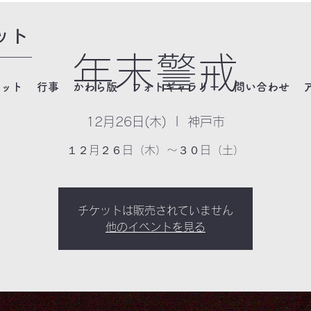
ット
年末警戒
ネット
行事
かわら版
フォトギャラリー
問い合わせ
12月26日(木)
  |  
神戸市
１２月２６日（木）～３０日（土）
チケットは販売されていません
他のイベントを見る