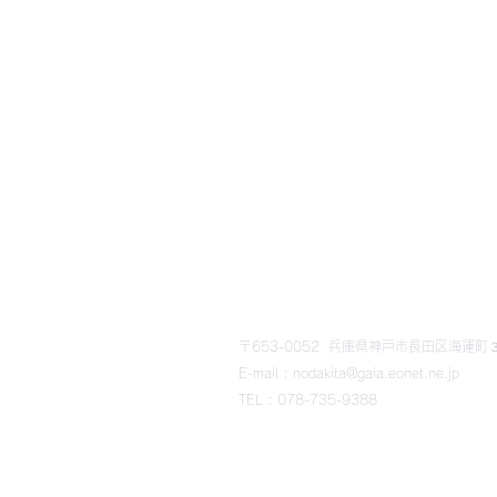
​野田北部・野田北ふるさ
〒653-0052 兵庫県神戸市長田区海運町３丁
E-mail : nodakita@gaia.eonet.ne.jp
TEL : 078-735-9388