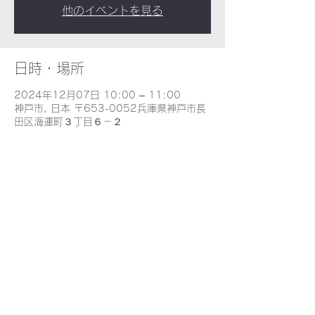
他のイベントを見る
日時・場所
2024年12月07日 10:00 – 11:00
神戸市, 日本 〒653-0052兵庫県神戸市長
田区海運町３丁目６－２
​野田北部・野田北ふるさとネット
〒653-0052 兵庫県神戸市長田区海運町３丁目６−2 - MAP -
E-mail : nodakita@gaia.eonet.ne.jp
TEL : 078-735-9388
©2021 野田北ふるさとネット