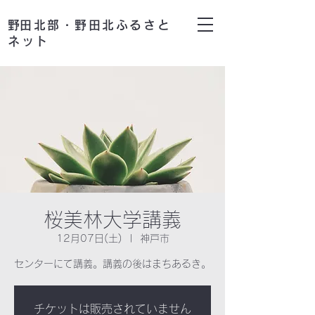
​野田北部・野田北ふるさと
ネット
桜美林大学講義
12月07日(土)
  |  
神戸市
センターにて講義。講義の後はまちあるき。
チケットは販売されていません