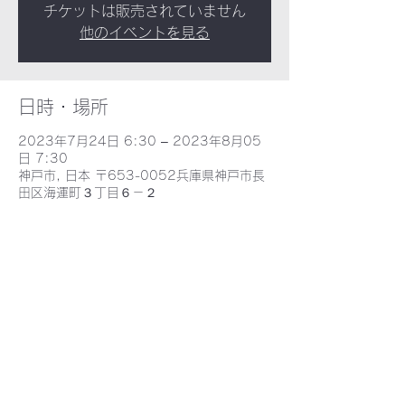
チケットは販売されていません
他のイベントを見る
日時・場所
2023年7月24日 6:30 – 2023年8月05
日 7:30
神戸市, 日本 〒653-0052兵庫県神戸市長
田区海運町３丁目６－２
​野田北部・野田北ふるさとネット
〒653-0052 兵庫県神戸市長田区海運町３丁目６−2 - MAP -
E-mail : nodakita@gaia.eonet.ne.jp
TEL : 078-735-9388