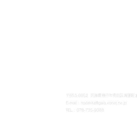
​野田北部・野田北ふるさ
〒653-0052 兵庫県神戸市長田区海運町３丁
E-mail : nodakita@gaia.eonet.ne.jp
TEL : 078-735-9388