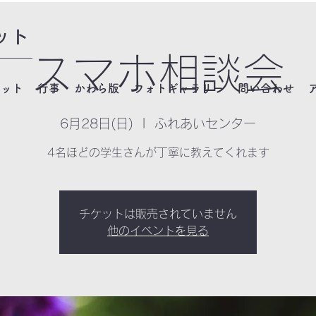
ット
スマホ相談会
ネット
行事
かわら版
フォトギャラリー
問い合わせ
6月28日(日)
  |  
ふれあいセンター
4名ほどの学生さんが丁寧に教えてくれます
チケットは販売されていません
他のイベントを見る