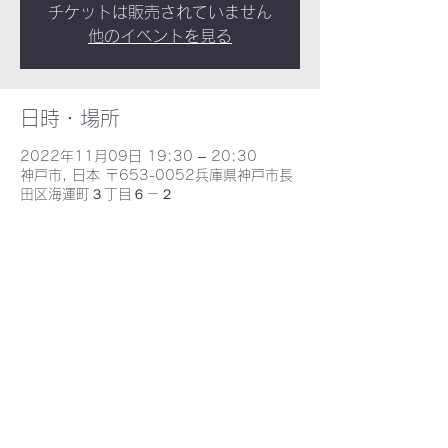
チケットは販売されていません
他のイベントを見る
日時・場所
2022年11月09日 19:30 – 20:30
神戸市, 日本 〒653-0052兵庫県神戸市長
田区海運町３丁目６－２
​野田北部・野田北ふるさとネット
〒653-0052 兵庫県神戸市長田区海運町３丁目６−2 - MAP -
E-mail : nodakita@gaia.eonet.ne.jp
TEL : 078-735-9388
©2021 野田北ふるさとネット