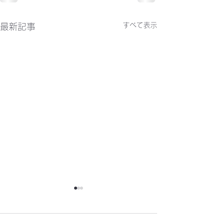
すべて表示
最新記事
かわらばん302号
かわらばん301