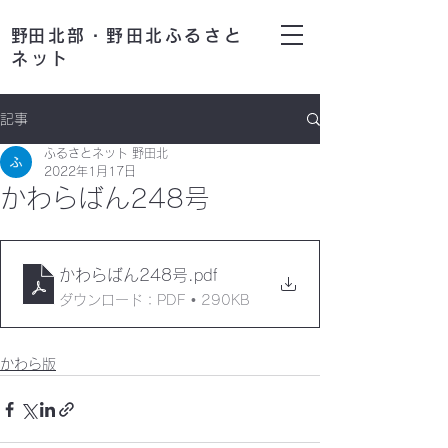
​野田北部・野田北ふるさと
ネット
記事
ふるさとネット 野田北
2022年1月17日
かわらばん248号
かわらばん248号
.pdf
ダウンロード：PDF • 290KB
かわら版